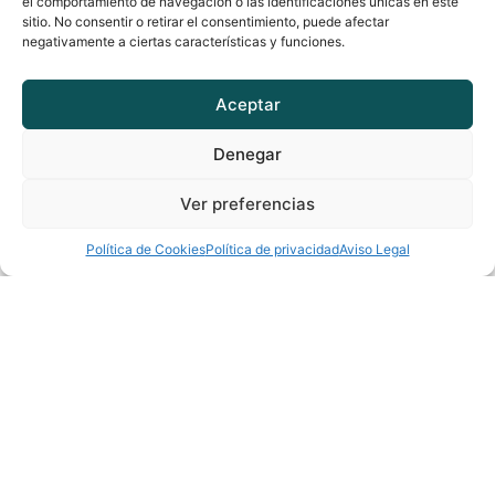
el comportamiento de navegación o las identificaciones únicas en este
sitio. No consentir o retirar el consentimiento, puede afectar
negativamente a ciertas características y funciones.
La culpa también tiene algo que decirte
A veces intentamos quitarnos la culpa de encima lo
Aceptar
más
Denegar
Leer Más »
Ver preferencias
Política de Cookies
Política de privacidad
Aviso Legal