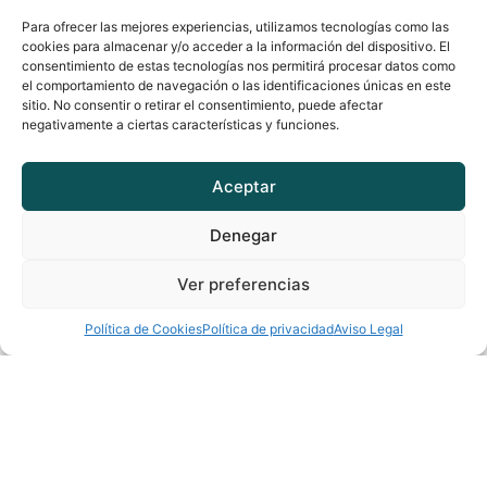
Para ofrecer las mejores experiencias, utilizamos tecnologías como las
cookies para almacenar y/o acceder a la información del dispositivo. El
consentimiento de estas tecnologías nos permitirá procesar datos como
el comportamiento de navegación o las identificaciones únicas en este
sitio. No consentir o retirar el consentimiento, puede afectar
negativamente a ciertas características y funciones.
La culpa también tiene algo que decirte
Aceptar
A veces intentamos quitarnos la culpa de encima lo
Denegar
más
Leer Más »
Ver preferencias
Política de Cookies
Política de privacidad
Aviso Legal